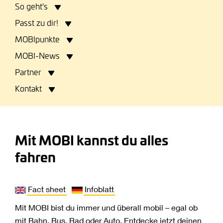
So geht's
Passt zu dir!
MOBIpunkte
MOBI-News
Partner
Kontakt
Menü öffnen
Menü schließen
Mit MOBI kannst du alles
fahren
Fact sheet
Infoblatt
Mit MOBI bist du immer und überall mobil – egal ob
mit Bahn, Bus, Rad oder Auto. Entdecke jetzt deinen